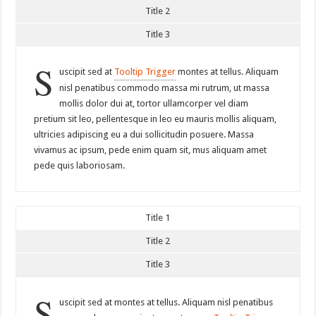
Title 2
Title 3
S
uscipit sed at
Tooltip Trigger
montes at tellus. Aliquam
nisl penatibus commodo massa mi rutrum, ut massa
mollis dolor dui at, tortor ullamcorper vel diam
pretium sit leo, pellentesque in leo eu mauris mollis aliquam,
ultricies adipiscing eu a dui sollicitudin posuere. Massa
vivamus ac ipsum, pede enim quam sit, mus aliquam amet
pede quis laboriosam.
Title 1
Title 2
Title 3
S
uscipit sed at montes at tellus. Aliquam nisl penatibus